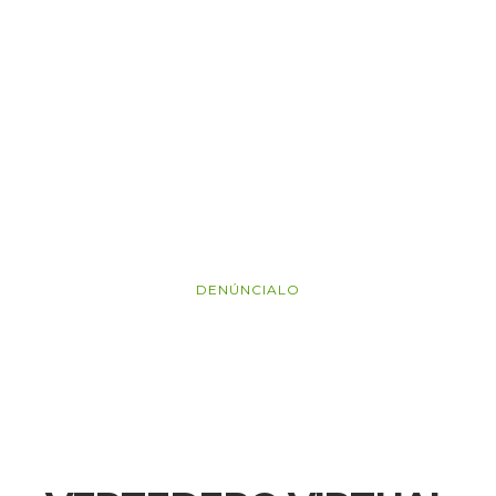
vertedero
ilegal en la
Comunidad
Valenciana?
DENÚNCIALO